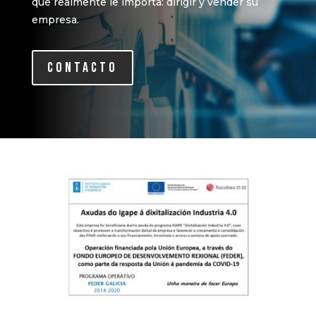
que realmente
le
importa:
dirigir
y vender
su
empresa.
CONTACTO